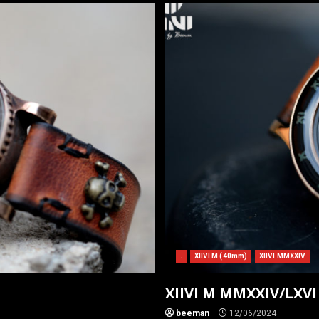
.
XIIVI M (40mm)
XIIVI MMXXIV
XIIVI M MMXXIV/LXVI
beeman
12/06/2024