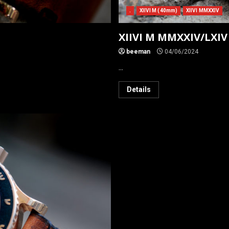
.
XIIVI M (40mm)
XIIVI MMXXIV
XIIVI M MMXXIV/LXIV
beeman
04/06/2024
...
Details