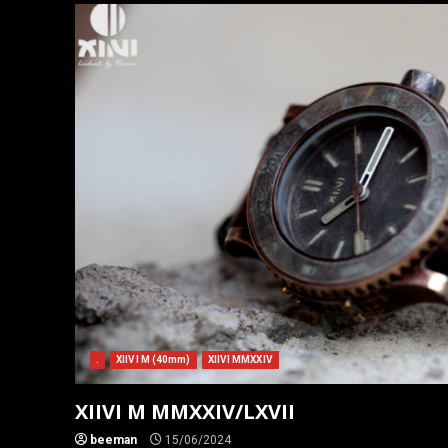
.
XIIVI M (40mm)
XIIVI MMXXIV
XIIVI M MMXXIV/LXVII
beeman
15/06/2024