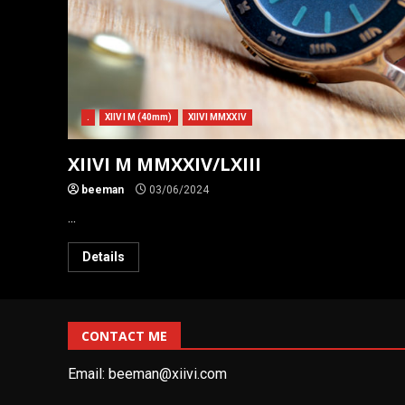
.
XIIVI M (40mm)
XIIVI MMXXIV
XIIVI M MMXXIV/LXIII
beeman
03/06/2024
...
Details
CONTACT ME
Email:
beeman@xiivi.com