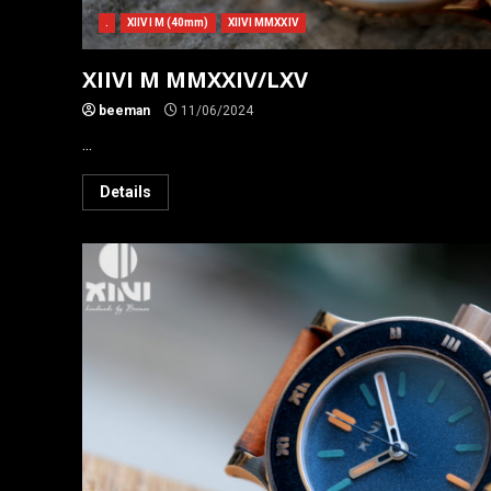
.
XIIVI M (40mm)
XIIVI MMXXIV
XIIVI M MMXXIV/LXV
beeman
11/06/2024
...
Details