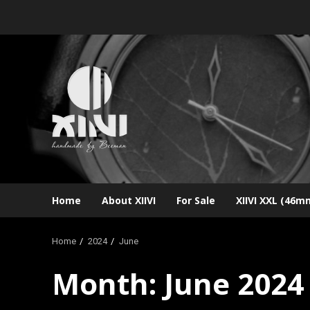
Skip
to
content
Home
About XIIVI
For Sale
XIIVI XXL (46m
Home
2024
June
Month:
June 2024